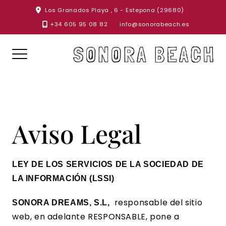
Skip
Los Granados Playa , 6 - Estepona (29680)
to
+34 605 95 08 82
info@sonorabeach.es
content
Aviso Legal
LEY DE LOS SERVICIOS DE LA SOCIEDAD DE
LA INFORMACIÓN (LSSI)
responsable del sitio
SONORA DREAMS, S.L,
web, en adelante RESPONSABLE, pone a