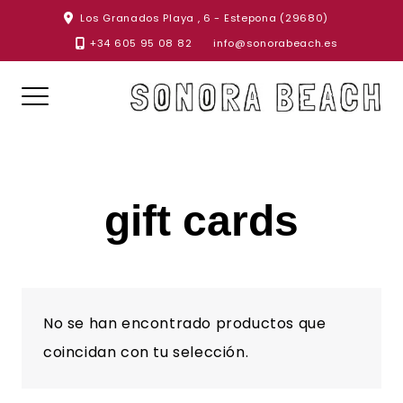
Skip
Los Granados Playa , 6 - Estepona (29680)
to
+34 605 95 08 82
info@sonorabeach.es
content
gift cards
No se han encontrado productos que
coincidan con tu selección.