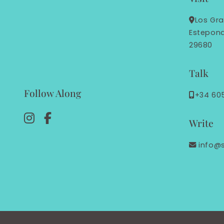
Los Gra
Estepon
29680
Talk
Follow Along
+34 60
Write
info@