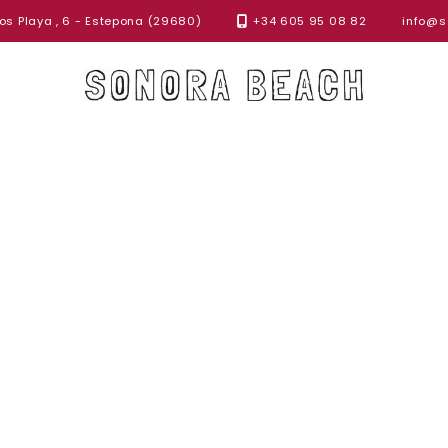
s Playa , 6 - Estepona (29680)
+34 605 95 08 82
info@s