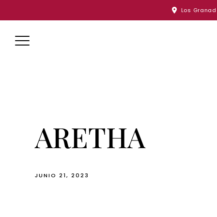
Skip
Los Granado
to
content
ARETHA
JUNIO 21, 2023