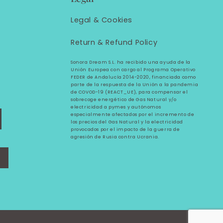
Legal &
Cookies
Return & Refund Policy
Sonora Dream S.L. ha recibido una ayuda de la
Unión Europea con cargo al Programa Operativo
FEDER de Andalucía 2014-2020, financiada como
parte de la respuesta de la Unión a la pandemia
de COVOD-19 (REACT_UE), para compensar el
sobrecoge energético de Gas Natural y/o
electricidad a pymes y autónomos
especialmente afectados por el incremento de
los precios del Gas Natural y la electricidad
provocados por el impacto de la guerra de
agresión de Rusia contra Ucrania.