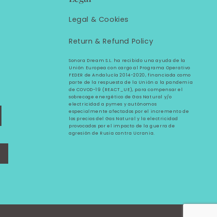
Legal &
Cookies
Return & Refund Policy
Sonora Dream S.L. ha recibido una ayuda de la
Unión Europea con cargo al Programa Operativo
FEDER de Andalucía 2014-2020, financiada como
parte de la respuesta de la Unión a la pandemia
de COVOD-19 (REACT_UE), para compensar el
sobrecoge energético de Gas Natural y/o
electricidad a pymes y autónomos
especialmente afectados por el incremento de
los precios del Gas Natural y la electricidad
provocados por el impacto de la guerra de
agresión de Rusia contra Ucrania.