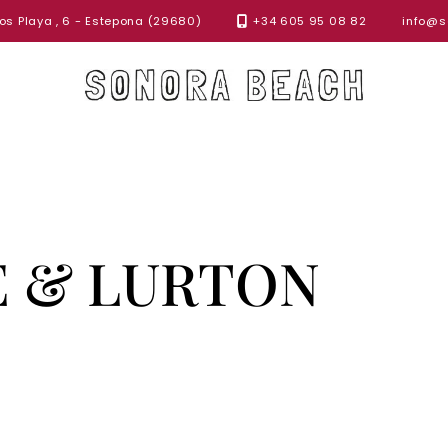
s Playa , 6 - Estepona (29680)
+34 605 95 08 82
info@s
 & LURTON