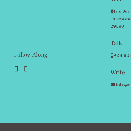
Los Gra
Estepon
29680
Talk
Follow Along
+34 60
Write
info@