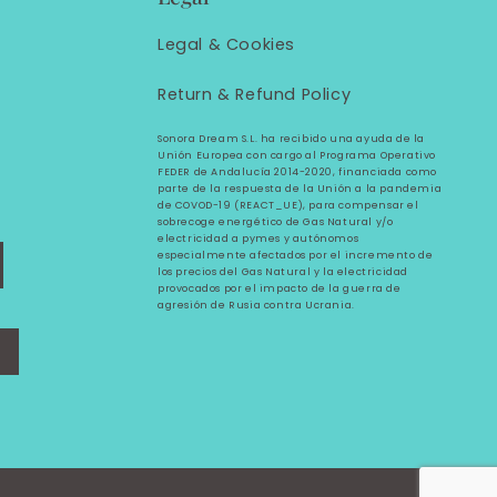
Legal &
Cookies
Return & Refund Policy
Sonora Dream S.L. ha recibido una ayuda de la
Unión Europea con cargo al Programa Operativo
FEDER de Andalucía 2014-2020, financiada como
parte de la respuesta de la Unión a la pandemia
de COVOD-19 (REACT_UE), para compensar el
sobrecoge energético de Gas Natural y/o
electricidad a pymes y autónomos
especialmente afectados por el incremento de
los precios del Gas Natural y la electricidad
provocados por el impacto de la guerra de
agresión de Rusia contra Ucrania.