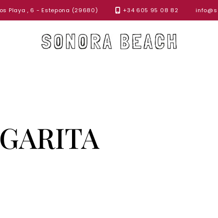
s Playa , 6 - Estepona (29680)
+34 605 95 08 82
info@s
GARITA