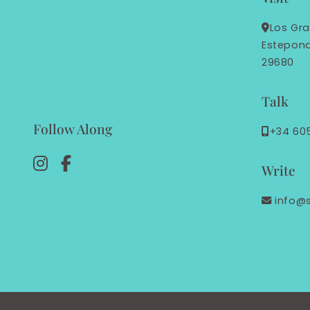
Los Gra
Estepon
29680
Talk
Follow Along
+34 60
Write
info@