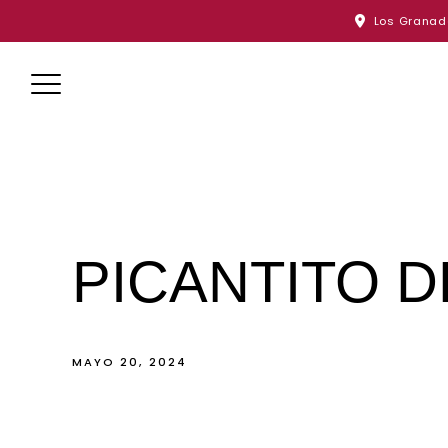
Skip
Los Granado
to
content
PICANTITO 
MAYO 20, 2024