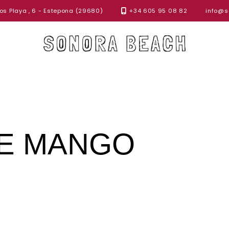
s Playa , 6 - Estepona (29680)
+34 605 95 08 82
info@s
DE MANGO