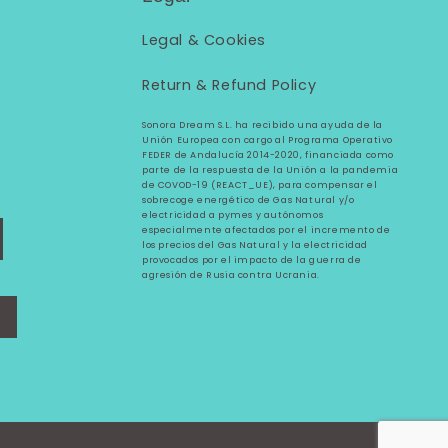
Legal &
Cookies
Return & Refund Policy
Sonora Dream S.L. ha recibido una ayuda de la
Unión Europea con cargo al Programa Operativo
FEDER de Andalucía 2014-2020, financiada como
parte de la respuesta de la Unión a la pandemia
de COVOD-19 (REACT_UE), para compensar el
sobrecoge energético de Gas Natural y/o
electricidad a pymes y autónomos
especialmente afectados por el incremento de
los precios del Gas Natural y la electricidad
provocados por el impacto de la guerra de
agresión de Rusia contra Ucrania.