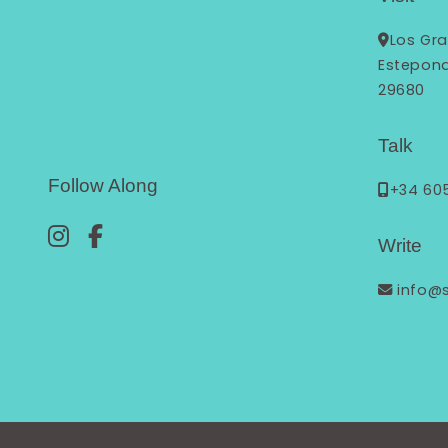
Los Gra
Estepon
29680
Talk
Follow Along
+34 60
Write
info@