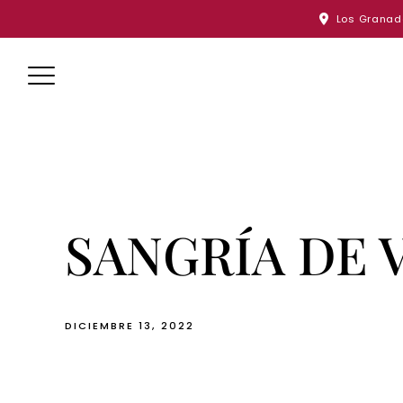
Skip
Los Granado
to
content
SANGRÍA DE 
DICIEMBRE 13, 2022