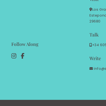
Los Gra
Estepon
29680
Talk
Follow Along
+34 60
Write
info@