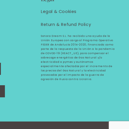
Legal &
Cookies
Return & Refund Policy
Sonora Dream S.L. ha recibido una ayuda de la
Unión Europea con cargo al Programa Operativo
FEDER de Andalucía 2014-2020, financiada como
parte de la respuesta de la Unión a la pandemia
de COVOD-19 (REACT_UE), para compensar el
sobrecoge energético de Gas Natural y/o
electricidad a pymes y autónomos
especialmente afectados por el incremento de
los precios del Gas Natural y la electricidad
provocados por el impacto de la guerra de
agresión de Rusia contra Ucrania.