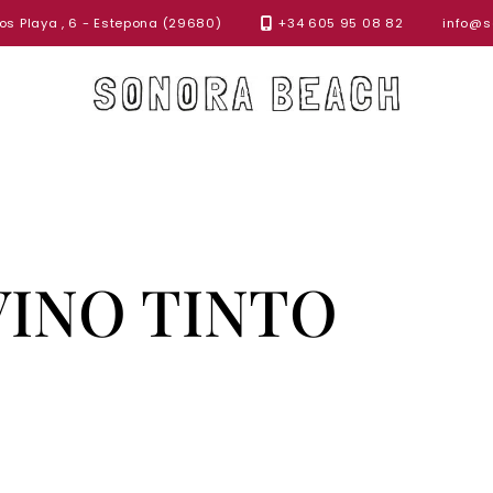
s Playa , 6 - Estepona (29680)
+34 605 95 08 82
info@s
VINO TINTO