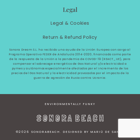
Legal
Legal &
Cookies
Return & Refund Policy
Sonora Dream S.L. ha recibido una ayuda de la Unión Europea con cargo al
Programa Operativo FEDER de Andalucía 2014-2020, financiada como parte
de la respuesta de la Unión a la pandemia de COVOD-19 (REACT_UE), para
compensar el sobrecoge energético de Gas Natural y/o electricidad a
pymes y autónomos especialmente afectados por el incremento de los
precios del Gas Natural y la electricidad provocados por el impacto de la
guerra de agresión de Rusia contra Ucrania.
ENVIRONMENTALLY FUNKY
©2026
SONORABEACH
. DESIGNED BY MARIÚ DE SANTO